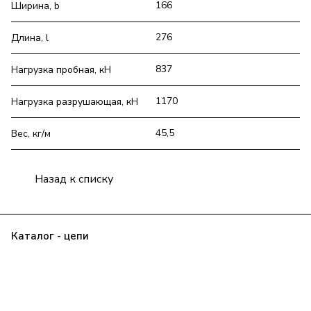
166
Ширина, b
276
Длина, l
837
Нагрузка пробная, кН
1170
Нагрузка разрушающая, кН
45,5
Вес, кг/м
Назад к списку
Каталог - цепи
Прайс
Клиенту
О компании
Контакты
Заявка
Политика конфиденциальности
+7 (343) 385-00-43
delprom@yandex.ru