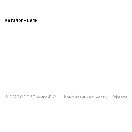
Каталог - цепи
Прайс
Клиенту
О компании
Контакты
Заявка
Политика конфиденциальности
+7 (343) 385-00-43
delprom@yandex.ru
Офис:
г. Екатеринбург, ул. Колмогорова 5/3, оф. 802
Склад:
г. Екатеринбург, ул. Толедова, 49/1
© 2026 OOO "Промко-ЕК"
Конфиденциальность
Оферта