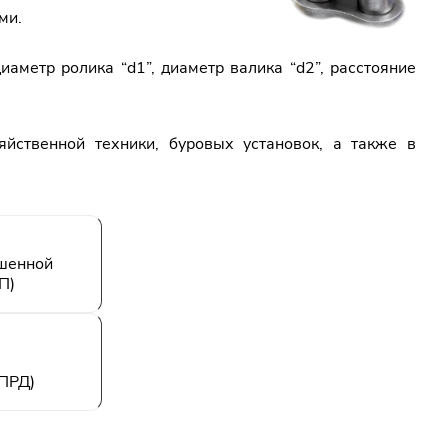
ми.
аметр ролика “d1”, диаметр валика “d2”, расстояние
йственной техники, буровых установок, а также в
шенной
П)
(ПРД)