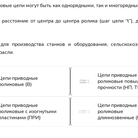
овые цепи могут быть как однорядными, так и многорядны
сстояние от центра до центра ролика (шаг цепи “t”), ди
ля производства станков и оборудования, сельскохозя
расли.
Цепи приводные
Цепи приводные
роликовые повы
роликовые (B)
прочности (НП, Т
Цепи приводные
Цепи приводные
роликовые с изогнутыми
роликовые
пластинами (ПРИ)
длиннозвенные 