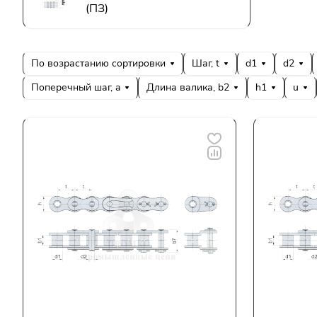
(ПЗ)
По возрастанию сортировки
Шаг, t
d1
d2
Поперечный шаг, a
Длина валика, b2
h1
u