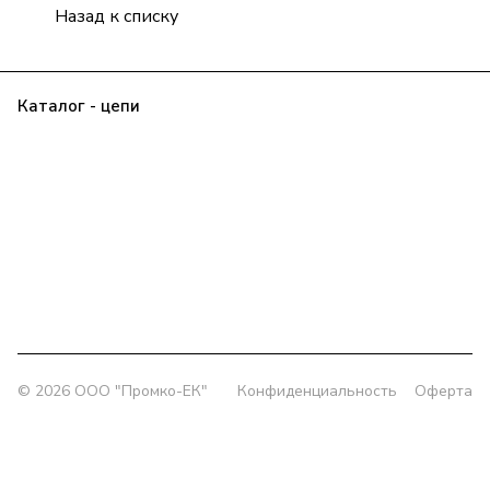
Назад к списку
Каталог - цепи
Прайс
Клиенту
О компании
Контакты
Заявка
Политика конфиденциальности
+7 (343) 385-00-43
delprom@yandex.ru
Офис:
г. Екатеринбург, ул. Колмогорова 5/3, оф. 802
Склад:
г. Екатеринбург, ул. Толедова, 49/1
© 2026 OOO "Промко-ЕК"
Конфиденциальность
Оферта