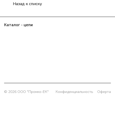
Назад к списку
Каталог - цепи
Прайс
Клиенту
О компании
Контакты
Заявка
Политика конфиденциальности
+7 (343) 385-00-43
delprom@yandex.ru
Офис:
г. Екатеринбург, ул. Колмогорова 5/3, оф. 802
Склад:
г. Екатеринбург, ул. Толедова, 49/1
© 2026 OOO "Промко-ЕК"
Конфиденциальность
Оферта