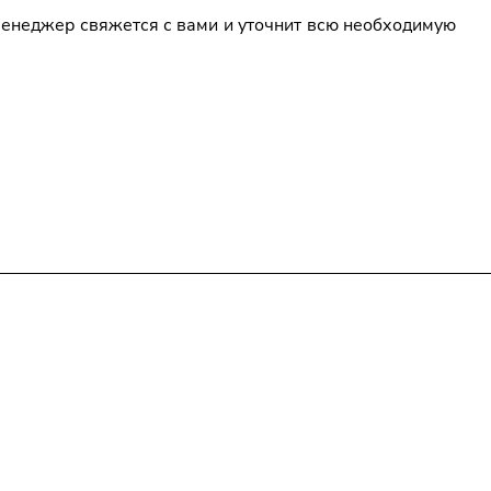
менеджер свяжется с вами и уточнит всю необходимую
+7 (343) 385-00-43
delprom@yandex.ru
Офис:
г. Екатеринбург, ул. Колмогорова 5/3, оф.
802