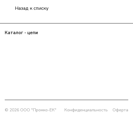
Назад к списку
Каталог - цепи
Прайс
Клиенту
О компании
Контакты
Заявка
Политика конфиденциальности
+7 (343) 385-00-43
delprom@yandex.ru
Офис:
г. Екатеринбург, ул. Колмогорова 5/3, оф. 802
Склад:
г. Екатеринбург, ул. Толедова, 49/1
© 2026 OOO "Промко-ЕК"
Конфиденциальность
Оферта