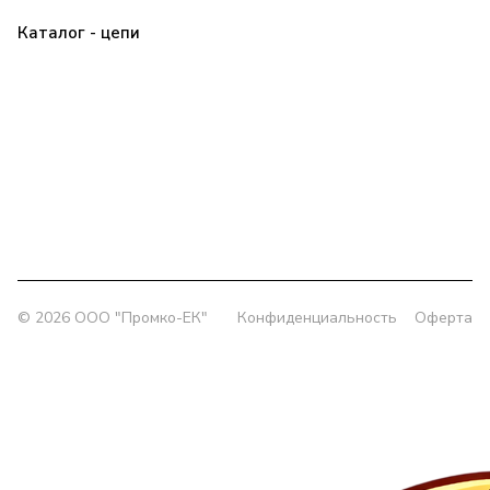
Каталог - цепи
Прайс
Клиенту
О компании
Контакты
Заявка
Политика конфиденциальности
+7 (343) 385-00-43
delprom@yandex.ru
Офис:
г. Екатеринбург, ул. Колмогорова 5/3, оф. 802
Склад:
г. Екатеринбург, ул. Толедова, 49/1
© 2026 OOO "Промко-ЕК"
Конфиденциальность
Оферта