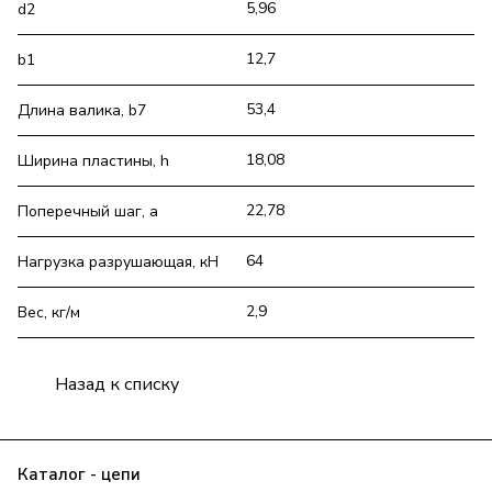
5,96
d2
12,7
b1
53,4
Длина валика, b7
18,08
Ширина пластины, h
22,78
Поперечный шаг, a
64
Нагрузка разрушающая, кН
2,9
Вес, кг/м
Назад к списку
Каталог - цепи
Прайс
Клиенту
О компании
Контакты