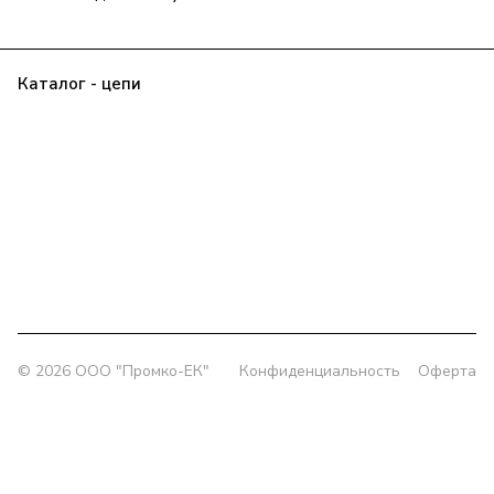
Каталог - цепи
Прайс
Клиенту
О компании
Контакты
Заявка
Политика конфиденциальности
+7 (343) 385-00-43
delprom@yandex.ru
Офис:
г. Екатеринбург, ул. Колмогорова 5/3, оф. 802
Склад:
г. Екатеринбург, ул. Толедова, 49/1
© 2026 OOO "Промко-ЕК"
Конфиденциальность
Оферта