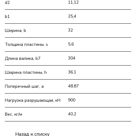
11,12
d2
25,4
b1
32
Ширина, b
5,6
Толщина пластины, s
304
Длина валика, b7
36,1
Ширина пластины, h
48,87
Поперечный шаг, a
900
Нагрузка разрушающая, кН
40,2
Вес, кг/м
Назад к списку