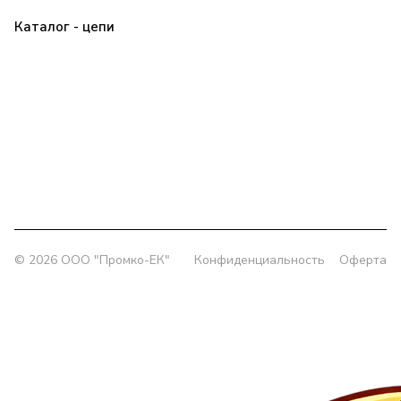
Каталог - цепи
Прайс
Клиенту
О компании
Контакты
Заявка
Политика конфиденциальности
+7 (343) 385-00-43
delprom@yandex.ru
Офис:
г. Екатеринбург, ул. Колмогорова 5/3, оф. 802
Склад:
г. Екатеринбург, ул. Толедова, 49/1
© 2026 OOO "Промко-ЕК"
Конфиденциальность
Оферта