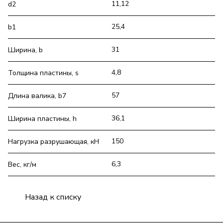
11,12
d2
25,4
b1
31
Ширина, b
4,8
Толщина пластины, s
57
Длина валика, b7
36,1
Ширина пластины, h
150
Нагрузка разрушающая, кН
6,3
Вес, кг/м
Назад к списку